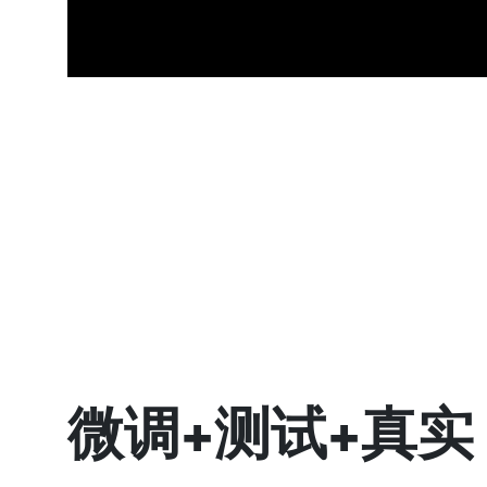
y
i
d
e
o
微调+测试+真实