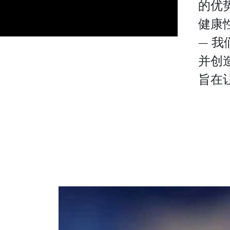
的优
健康
V
— 
并创
旨在