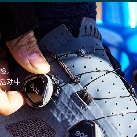
验。
活动中，
 --