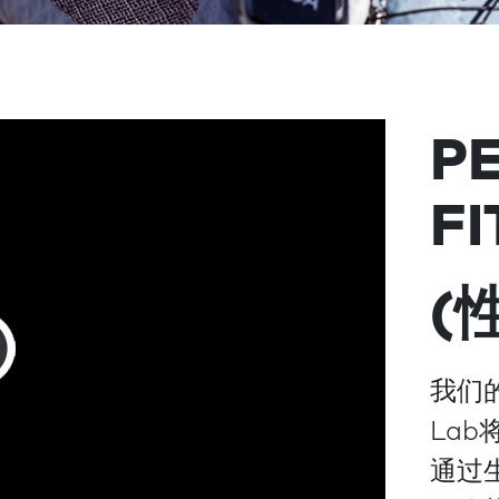
P
FI
(
我们的P
La
通过生