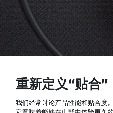
I
G
A
T
I
重新定义“贴合”
O
N
我们经常讨论产品性能和贴合度
它意味着能够在山野中体验更久