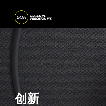
Skip to main content
M
A
Begin main content
I
N
N
A
创新
V