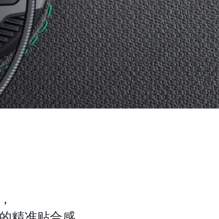
，
的精准贴合感，