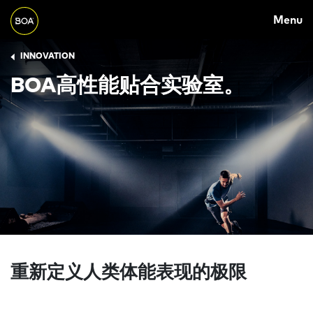
Skip to main content
M
Menu
A
Begin main content
I
INNOVATION
B
N
BOA高性能贴合实验室。
R
N
E
A
A
V
D
I
C
G
R
A
U
T
M
I
B
重新定义人类体能表现的极限
O
N