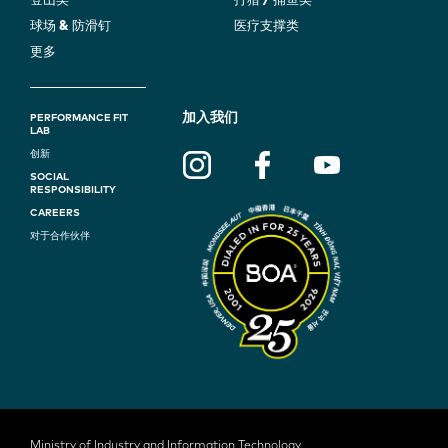
登山类
打猎 / 捕鱼类
球场 & 防滑钉
医疗支撑类
更多
F
加入我们
PERFORMANCE FIT
LAB
O
创新
SOCIAL
O
RESPONSIBILITY
T
CAREERS
对于合作伙伴
E
R
N
A
V
I
Ministry of Industry and Information Technology