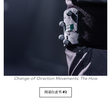
Change-of-Direction Movements: The How
阅读白皮书 #2