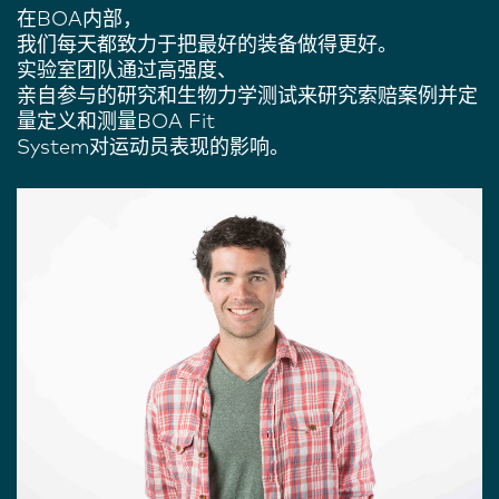
在
BOA
内部，
我们每天都致力于把最好的装备做得更好。
实验室团队通过高强度、
亲自参与的研究和生物力学测试来
研究
索赔案例并定
量定义和测量
BOA Fit
System
对运动员
表现
的影响。