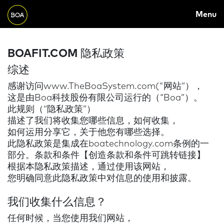
Skip to main content
M
Menu
A
Begin main content
I
BOAFIT.COM 隐私政策
N
综述
N
感谢访问www.TheBoaSystem.com("网站”），
A
这是由Boa科技股份有限公司运行的（“Boa”）。
V
此规则（“隐私政策”）
描述了我们将收集您哪些信息，如何收集，
I
如何运用分享它，关于他您有哪些选择。
G
此隐私政策是集成在boatechnology.com条例的一
A
部分。条款和条件【创造条款和条件可跳转链接】
根据本隐私政策描述，通过使用该网站，
T
您明确同意此隐私政策中对信息的使用和披露。
I
我们收集什么信息？
O
任何时候，当您使用我们网站，
N