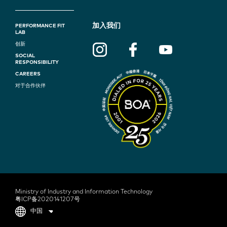
F
加入我们
PERFORMANCE FIT
LAB
O
创新
SOCIAL
O
RESPONSIBILITY
T
CAREERS
对于合作伙伴
E
R
N
A
V
I
G
Ministry of Industry and Information Technology
粤ICP备2020141207号
A
中国