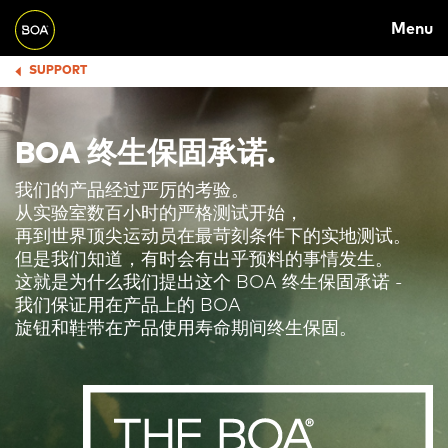
Skip to main content
M
Menu
A
Begin main content
SUPPORT
B
I
R
N
E
N
BOA 终生保固承诺.
A
A
我们的产品经过严厉的考验。
D
V
从实验室数百小时的严格测试开始，
再到世界顶尖运动员在最苛刻条件下的实地测试。
C
I
但是我们知道，有时会有出乎预料的事情发生。
R
G
这就是为什么我们提出这个 BOA 终生保固承诺 -
我们保证用在产品上的 BOA
U
A
旋钮和鞋带在产品使用寿命期间终生保固。
M
T
B
I
O
N