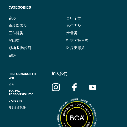
CATEGORIES
跑步
自行车类
单板滑雪类
高尔夫类
工作鞋类
滑雪类
登山类
打猎 / 捕鱼类
球场 & 防滑钉
医疗支撑类
更多
F
加入我们
PERFORMANCE FIT
LAB
O
创新
SOCIAL
O
RESPONSIBILITY
T
CAREERS
对于合作伙伴
E
R