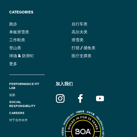
CATEGORIES
跑步
自行车类
单板滑雪类
高尔夫类
工作鞋类
滑雪类
登山类
打猎 / 捕鱼类
球场 & 防滑钉
医疗支撑类
更多
F
加入我们
PERFORMANCE FIT
LAB
O
创新
SOCIAL
O
RESPONSIBILITY
T
CAREERS
对于合作伙伴
E
R