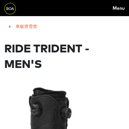
Skip to main content
M
Menu
A
I
Begin main content
单板滑雪类
N
N
RIDE TRIDENT -
A
V
MEN'S
I
G
A
T
I
O
N