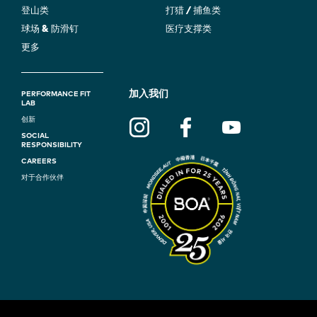
登山类
打猎 / 捕鱼类
球场 & 防滑钉
医疗支撑类
更多
F
加入我们
PERFORMANCE FIT
LAB
O
创新
SOCIAL
O
RESPONSIBILITY
T
CAREERS
对于合作伙伴
E
R
N
A
V
I