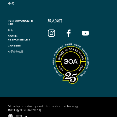
更多
F
加入我们
PERFORMANCE FIT
LAB
O
创新
SOCIAL
O
RESPONSIBILITY
T
CAREERS
对于合作伙伴
E
R
N
A
V
I
G
Ministry of Industry and Information Technology
粤ICP备2020141207号
中国