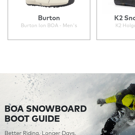
Burton
K2 Sn
Burton Ion BOA - Men's
K2 Holg
BOA SNOWBOARD
BOOT GUIDE
Better Riding. Longer Days.