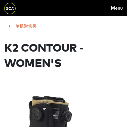
Skip to main content
M
Menu
A
I
Begin main content
单板滑雪类
N
N
K2 CONTOUR -
A
V
WOMEN'S
I
G
A
T
I
O
N