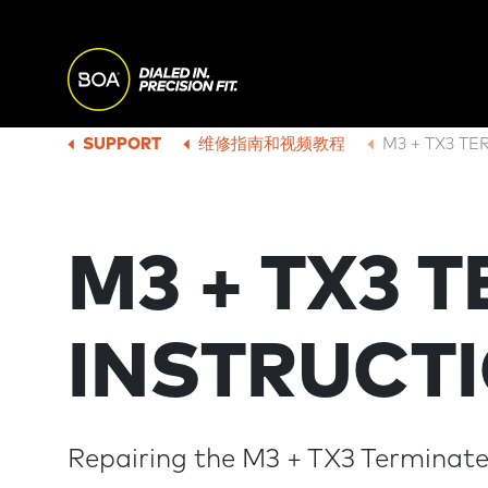
Skip to main content
M
A
Begin main content
SUPPORT
维修指南和视频教程
M3 + TX3 T
B
I
R
M3 + TX3 
N
E
N
A
INSTRUCT
A
D
V
Repairing the M3 + TX3 Terminate