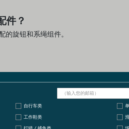
配件？
匹配的旋钮和系绳组件。
自行车类
工作鞋类
打猎 / 捕鱼类