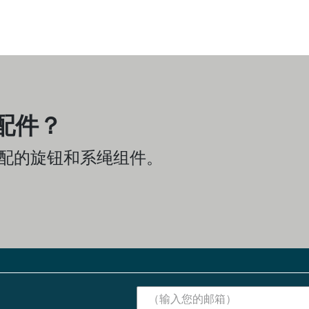
配件？
匹配的旋钮和系绳组件。