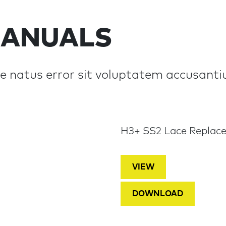
ANUALS
ste natus error sit voluptatem accusa
H3+ SS2 Lace Repla
VIEW
DOWNLOAD