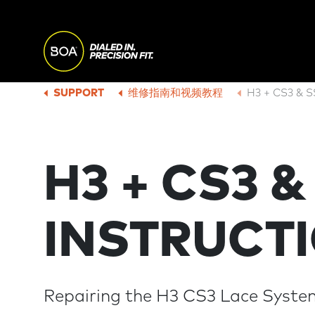
Skip to main content
M
A
Begin main content
SUPPORT
维修指南和视频教程
H3 + CS3 & 
B
I
R
H3 + CS3 &
N
E
N
A
INSTRUCT
A
D
V
Repairing the H3 CS3 Lace Syste