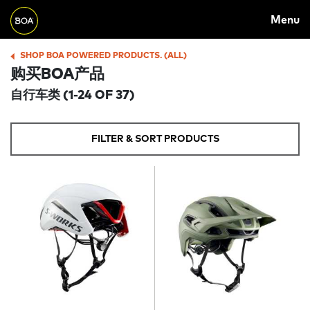
Skip to main content
M
Menu
A
Begin main content
I
SHOP BOA POWERED PRODUCTS. (ALL)
B
购买BOA产品
N
R
自行车类
(1-24 OF 37)
N
E
A
A
FILTER & SORT PRODUCTS
V
D
I
C
G
R
A
U
T
M
I
B
O
N