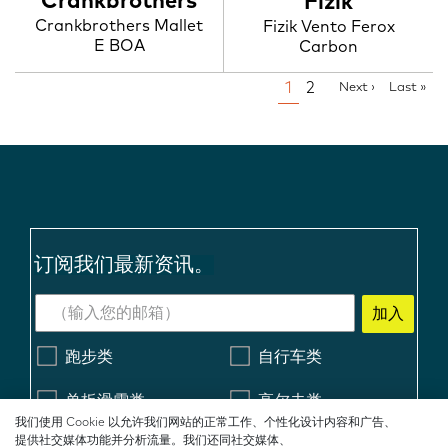
Crankbrothers
Fizik
Crankbrothers Mallet
Fizik Vento Ferox
E BOA
Carbon
P
P
1
P
2
N
Next ›
L
Last »
e
a
A
a
a
x
s
g
g
G
t
t
e
e
p
p
I
a
a
N
g
g
e
e
A
T
I
订阅我们最新资讯。
O
N
加入
跑步类
自行车类
单板滑雪类
高尔夫类
我们使用 Cookie 以允许我们网站的正常工作、个性化设计内容和广告、
工作鞋类
滑雪类
提供社交媒体功能并分析流量。我们还同社交媒体、