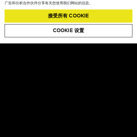
广告和分析合作伙伴分享有关您使用我们网站的信息。
登山类
场上运动类
接受所有 COOKIE
打猎 / 捕鱼类
COOKIE 设置
通过提供您的电子邮件地址, 您允许
Boa 根据我们的
隐私政策
和
使用条款
向您发送电子邮件通信。
CATEGORIES
跑步
自行车类
单板滑雪类
高尔夫类
工作鞋类
滑雪类
登山类
打猎 / 捕鱼类
球场 & 防滑钉
医疗支撑类
更多