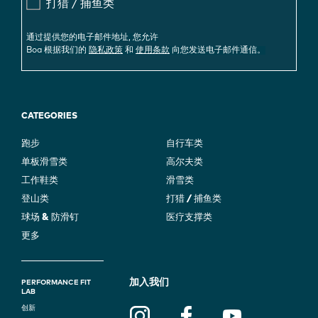
打猎 / 捕鱼类
通过提供您的电子邮件地址, 您允许
Boa 根据我们的
隐私政策
和
使用条款
向您发送电子邮件通信。
CATEGORIES
跑步
自行车类
单板滑雪类
高尔夫类
工作鞋类
滑雪类
登山类
打猎 / 捕鱼类
球场 & 防滑钉
医疗支撑类
更多
F
加入我们
PERFORMANCE FIT
LAB
O
创新