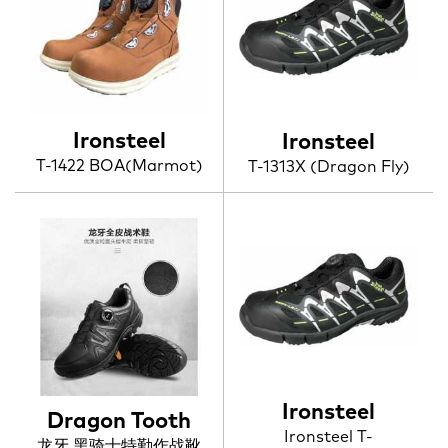
Ironsteel
Ironsteel
T-1422 BOA(Marmot)
T-1313X (Dragon Fly)
Ironsteel
Dragon Tooth
Ironsteel T-
龙牙 黑骑士特勤作战靴