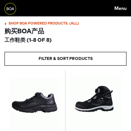
Skip to main content
M
Menu
A
Begin main content
I
SHOP BOA POWERED PRODUCTS. (ALL)
B
购买BOA产品
N
R
工作鞋类
(1-8 OF 8)
N
E
A
A
FILTER & SORT PRODUCTS
V
D
I
C
G
R
A
U
T
M
I
B
O
N