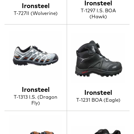
Ironsteel
Ironsteel
T-1297 I.S. BOA
T-727II (Wolverine)
(Hawk)
Ironsteel
Ironsteel
T-1313 I.S. (Dragon
T-1231 BOA (Eagle)
Fly)