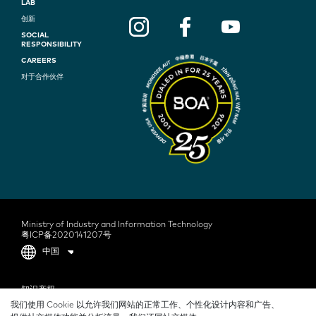
LAB
O
创新
SOCIAL
O
RESPONSIBILITY
T
CAREERS
对于合作伙伴
E
R
N
A
V
I
G
Ministry of Industry and Information Technology
粤ICP备2020141207号
A
中国
T
F
知识产权
I
我们使用 Cookie 以允许我们网站的正常工作、个性化设计内容和广告、
O
隐私政策