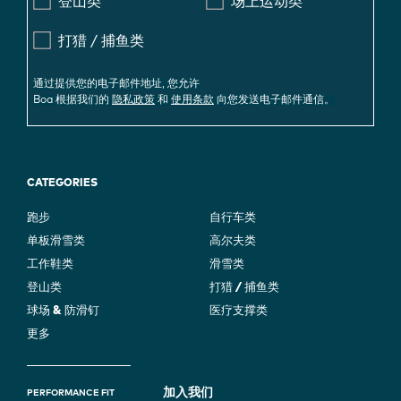
登山类
场上运动类
打猎 / 捕鱼类
通过提供您的电子邮件地址, 您允许
Boa 根据我们的
隐私政策
和
使用条款
向您发送电子邮件通信。
CATEGORIES
跑步
自行车类
单板滑雪类
高尔夫类
工作鞋类
滑雪类
登山类
打猎 / 捕鱼类
球场 & 防滑钉
医疗支撑类
更多
F
加入我们
PERFORMANCE FIT