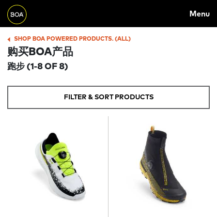
Skip to main content
M
Menu
A
Begin main content
I
SHOP BOA POWERED PRODUCTS. (ALL)
B
购买BOA产品
N
R
跑步
(1-8 OF 8)
N
E
A
A
FILTER & SORT PRODUCTS
V
D
I
C
G
R
A
U
T
M
I
B
O
N