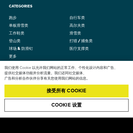
CATEGORIES
跑步
自行车类
单板滑雪类
高尔夫类
工作鞋类
滑雪类
登山类
打猎 / 捕鱼类
球场 & 防滑钉
医疗支撑类
更多
我们使用 Cookie 以允许我们网站的正常工作、个性化设计内容和广告、
提供社交媒体功能并分析流量。我们还同社交媒体、
F
加入我们
PERFORMANCE FIT
广告和分析合作伙伴分享有关您使用我们网站的信息。
LAB
O
创新
接受所有 COOKIE
SOCIAL
O
RESPONSIBILITY
T
CAREERS
COOKIE 设置
对于合作伙伴
E
R