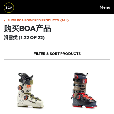
Skip to main content
M
Menu
A
Begin main content
I
SHOP BOA POWERED PRODUCTS. (ALL)
B
购买BOA产品
N
R
N
滑雪类
(1-22 OF 22)
E
A
A
V
FILTER & SORT PRODUCTS
D
I
C
G
R
A
U
T
M
I
B
O
N