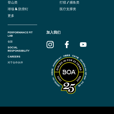
登山类
打猎 / 捕鱼类
球场 & 防滑钉
医疗支撑类
更多
F
加入我们
PERFORMANCE FIT
LAB
O
创新
SOCIAL
O
RESPONSIBILITY
T
CAREERS
对于合作伙伴
E
R
N
A
V
I