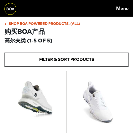
Skip to main content
M
Menu
A
Begin main content
I
SHOP BOA POWERED PRODUCTS. (ALL)
B
购买BOA产品
N
R
高尔夫类
(1-5 OF 5)
N
E
A
A
FILTER & SORT PRODUCTS
V
D
I
C
G
R
A
U
T
M
I
B
O
N